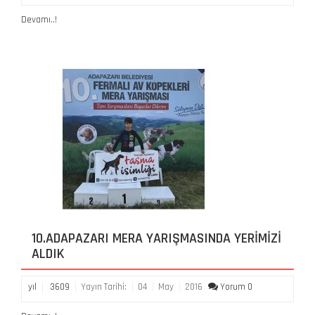
Devamı..!
10.ADAPAZARI MERA YARIŞMASINDA YERIMIZI
ALDIK
yıl
3609
Yayın Tarihi:
04
May
2016
Yorum 0