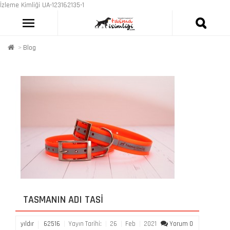
İzleme Kimliği UA-123162135-1
Blog
TASMANIN ADI TASI
yıldır
62516
Yayın Tarihi:
26
Feb
2021
Yorum 0