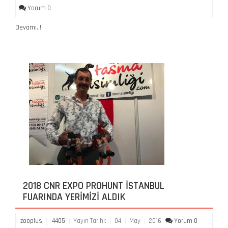
Yorum 0
Devamı..!
2018 CNR EXPO PROHUNT İSTANBUL
FUARINDA YERIMIZI ALDIK
zooplus
4405
Yayın Tarihi:
04
May
2016
Yorum 0