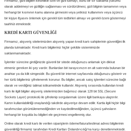
Firmamız, gizli bilgileri kesinlikle özel ve gizli tutmayı, bunu bir sır saklama yükümü
olarak addetmeyi ve gizliliğin sağlanması ve sürdürülmesi, gizli bilginin tamamının veya
herhangi bir kısmının kamu alanına girmesini veya yetkisiz kullanımını veya üçüncü
bir kişiye ifşasını önlemek için gerekli tüm tedbirleri almayı ve gerekli özeni göstermeyi
taahhüt etmektedir.
KREDİ KARTI GÜVENLİĞİ
Firmamız, alışveriş sitelerimizden alışveriş yapan kredi kartı sahiplerinin güvenliğini ilk
planda tutmaktadır. Kredi kartı bilgileriniz hiçbir şekilde sistemimizde
saklanmamaktadır.
İşlemler sürecine girdiğinizde güvenli bir sitede olduğunuzu anlamak için dikkat
etmeniz gereken iki şey vardır. Bunlardan biri tarayıcınızın en alt satırında bulunan bir
anahtar ya da kilit simgesidir. Bu güvenli bir internet sayfasında olduğunuzu gösterir ve
her türlü bilgileriniz şifrelenerek korunur. Bu bilgiler, ancak satış işlemleri sürecine bağlı
olarak ve verdiğiniz talimat istikametinde kullanılır. Alışveriş sırasında kullanılan kredi
kartı ile ilgili bilgiler alışveriş sitelerimizden bağımsız olarak 128 bit SSL (Secure
Sockets Layer) protokolü ile şifrelenip sorgulanmak üzere ilgili bankaya ulaştırılır.
Kartın kullanılabilirliği onaylandığı takdirde alışverişe devam edilir. Kartla ilgili hiçbir bilgi
tarafımızdan görüntülenemediğinden ve kaydedilmediğinden, üçüncü şahısların
herhangi bir koşulda bu bilgileri ele geçirmesi engellenmiş olur.
Online olarak kredi kartı ile verilen siparişlerin ödeme/fatura/teslimat adresi bilgilerinin
güvenilirliği firmamiz tarafından Kredi Kartları Dolandırıcılığı'na karşı denetlenmektedir.