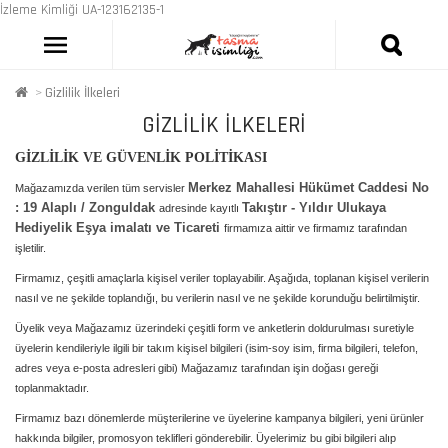
İzleme Kimliği UA-123162135-1
Gizlilik İlkeleri
GIZLILIK İLKELERI
GİZLİLİK VE GÜVENLİK POLİTİKASI
Merkez Mahallesi Hükümet Caddesi No
Mağazamızda verilen tüm servisler
: 19 Alaplı / Zonguldak
Takıştır - Yıldır Ulukaya
adresinde kayıtlı
Hediyelik Eşya imalatı ve Ticareti
firmamıza aittir ve firmamız tarafından
işletilir.
Firmamız, çeşitli amaçlarla kişisel veriler toplayabilir. Aşağıda, toplanan kişisel verilerin
nasıl ve ne şekilde toplandığı, bu verilerin nasıl ve ne şekilde korunduğu belirtilmiştir.
Üyelik veya Mağazamız üzerindeki çeşitli form ve anketlerin doldurulması suretiyle
üyelerin kendileriyle ilgili bir takım kişisel bilgileri (isim-soy isim, firma bilgileri, telefon,
adres veya e-posta adresleri gibi) Mağazamız tarafından işin doğası gereği
toplanmaktadır.
Firmamız bazı dönemlerde müşterilerine ve üyelerine kampanya bilgileri, yeni ürünler
hakkında bilgiler, promosyon teklifleri gönderebilir. Üyelerimiz bu gibi bilgileri alıp