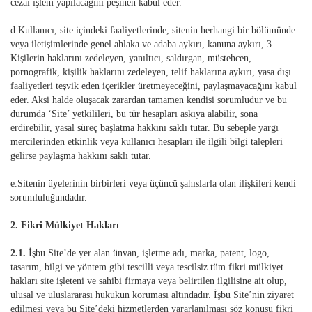
cezai işlem yapılacağını peşinen kabul eder.
d.Kullanıcı, site içindeki faaliyetlerinde, sitenin herhangi bir bölümünde
veya iletişimlerinde genel ahlaka ve adaba aykırı, kanuna aykırı, 3.
Kişilerin haklarını zedeleyen, yanıltıcı, saldırgan, müstehcen,
pornografik, kişilik haklarını zedeleyen, telif haklarına aykırı, yasa dışı
faaliyetleri teşvik eden içerikler üretmeyeceğini, paylaşmayacağını kabul
eder. Aksi halde oluşacak zarardan tamamen kendisi sorumludur ve bu
durumda ‘Site’ yetkilileri, bu tür hesapları askıya alabilir, sona
erdirebilir, yasal süreç başlatma hakkını saklı tutar. Bu sebeple yargı
mercilerinden etkinlik veya kullanıcı hesapları ile ilgili bilgi talepleri
gelirse paylaşma hakkını saklı tutar.
e.Sitenin üyelerinin birbirleri veya üçüncü şahıslarla olan ilişkileri kendi
sorumluluğundadır.
2. Fikri Mülkiyet Hakları
2.1.
İşbu Site’de yer alan ünvan, işletme adı, marka, patent, logo,
tasarım, bilgi ve yöntem gibi tescilli veya tescilsiz tüm fikri mülkiyet
hakları site işleteni ve sahibi firmaya veya belirtilen ilgilisine ait olup,
ulusal ve uluslararası hukukun koruması altındadır. İşbu Site’nin ziyaret
edilmesi veya bu Site’deki hizmetlerden yararlanılması söz konusu fikri