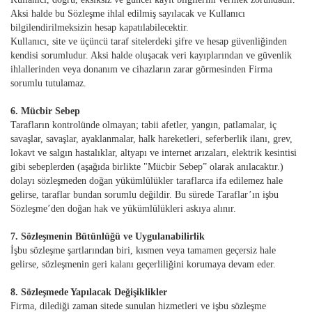
Aksi halde bu Sözleşme ihlal edilmiş sayılacak ve Kullanıcı
bilgilendirilmeksizin hesap kapatılabilecektir.
Kullanıcı, site ve üçüncü taraf sitelerdeki şifre ve hesap güvenliğinden
kendisi sorumludur. Aksi halde oluşacak veri kayıplarından ve güvenlik
ihlallerinden veya donanım ve cihazların zarar görmesinden Firma
sorumlu tutulamaz.
6. Mücbir Sebep
Tarafların kontrolünde olmayan; tabii afetler, yangın, patlamalar, iç
savaşlar, savaşlar, ayaklanmalar, halk hareketleri, seferberlik ilanı, grev,
lokavt ve salgın hastalıklar, altyapı ve internet arızaları, elektrik kesintisi
gibi sebeplerden (aşağıda birlikte "Mücbir Sebep” olarak anılacaktır.)
dolayı sözleşmeden doğan yükümlülükler taraflarca ifa edilemez hale
gelirse, taraflar bundan sorumlu değildir. Bu sürede Taraflar’ın işbu
Sözleşme’den doğan hak ve yükümlülükleri askıya alınır.
7. Sözleşmenin Bütünlüğü ve Uygulanabilirlik
İşbu sözleşme şartlarından biri, kısmen veya tamamen geçersiz hale
gelirse, sözleşmenin geri kalanı geçerliliğini korumaya devam eder.
8. Sözleşmede Yapılacak Değişiklikler
Firma, dilediği zaman sitede sunulan hizmetleri ve işbu sözleşme