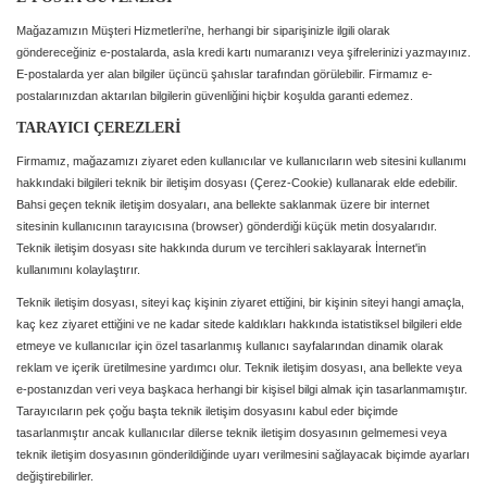
Mağazamızın Müşteri Hizmetleri’ne, herhangi bir siparişinizle ilgili olarak
göndereceğiniz e-postalarda, asla kredi kartı numaranızı veya şifrelerinizi yazmayınız.
E-postalarda yer alan bilgiler üçüncü şahıslar tarafından görülebilir. Firmamız e-
postalarınızdan aktarılan bilgilerin güvenliğini hiçbir koşulda garanti edemez.
TARAYICI ÇEREZLERİ
Firmamız, mağazamızı ziyaret eden kullanıcılar ve kullanıcıların web sitesini kullanımı
hakkındaki bilgileri teknik bir iletişim dosyası (Çerez-Cookie) kullanarak elde edebilir.
Bahsi geçen teknik iletişim dosyaları, ana bellekte saklanmak üzere bir internet
sitesinin kullanıcının tarayıcısına (browser) gönderdiği küçük metin dosyalarıdır.
Teknik iletişim dosyası site hakkında durum ve tercihleri saklayarak İnternet'in
kullanımını kolaylaştırır.
Teknik iletişim dosyası, siteyi kaç kişinin ziyaret ettiğini, bir kişinin siteyi hangi amaçla,
kaç kez ziyaret ettiğini ve ne kadar sitede kaldıkları hakkında istatistiksel bilgileri elde
etmeye ve kullanıcılar için özel tasarlanmış kullanıcı sayfalarından dinamik olarak
reklam ve içerik üretilmesine yardımcı olur. Teknik iletişim dosyası, ana bellekte veya
e-postanızdan veri veya başkaca herhangi bir kişisel bilgi almak için tasarlanmamıştır.
Tarayıcıların pek çoğu başta teknik iletişim dosyasını kabul eder biçimde
tasarlanmıştır ancak kullanıcılar dilerse teknik iletişim dosyasının gelmemesi veya
teknik iletişim dosyasının gönderildiğinde uyarı verilmesini sağlayacak biçimde ayarları
değiştirebilirler.