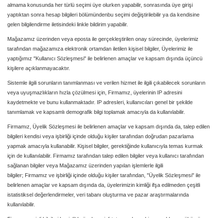
almama konusunda her türlü seçimi üye olurken yapabilir, sonrasında üye girişi
yaptıktan sonra hesap bilgileri bölümündenbu seçimi değiştirilebilir ya da kendisine
gelen bilgilendirme iletisindeki linkle bildirim yapabilir.
Mağazamız üzerinden veya eposta ile gerçekleştirilen onay sürecinde, üyelerimiz
tarafından mağazamıza elektronik ortamdan iletilen kişisel bilgiler, Üyelerimiz ile
yaptığımız "Kullanıcı Sözleşmesi" ile belirlenen amaçlar ve kapsam dışında üçüncü
kişilere açıklanmayacaktır.
Sistemle ilgili sorunların tanımlanması ve verilen hizmet ile ilgili çıkabilecek sorunların
veya uyuşmazlıkların hızla çözülmesi için, Firmamız, üyelerinin IP adresini
kaydetmekte ve bunu kullanmaktadır. IP adresleri, kullanıcıları genel bir şekilde
tanımlamak ve kapsamlı demografik bilgi toplamak amacıyla da kullanılabilir.
Firmamız, Üyelik Sözleşmesi ile belirlenen amaçlar ve kapsam dışında da, talep edilen
bilgileri kendisi veya işbirliği içinde olduğu kişiler tarafından doğrudan pazarlama
yapmak amacıyla kullanabilir. Kişisel bilgiler, gerektiğinde kullanıcıyla temas kurmak
için de kullanılabilir. Firmamız tarafından talep edilen bilgiler veya kullanıcı tarafından
sağlanan bilgiler veya Mağazamız üzerinden yapılan işlemlerle ilgili
bilgiler; Firmamız ve işbirliği içinde olduğu kişiler tarafından, "Üyelik Sözleşmesi" ile
belirlenen amaçlar ve kapsam dışında da, üyelerimizin kimliği ifşa edilmeden çeşitli
istatistiksel değerlendirmeler, veri tabanı oluşturma ve pazar araştırmalarında
kullanılabilir.