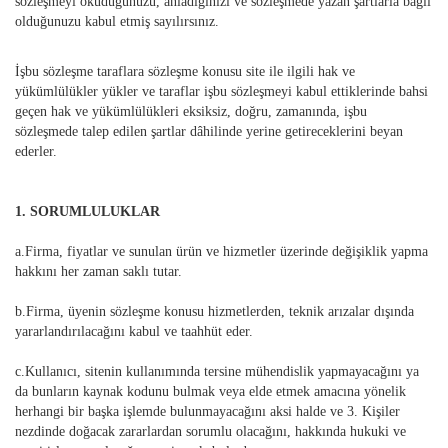
sözleşmeyi okuduğunuzu, anladığınızı ve sözleşmede yazan şartlarla bağlı
olduğunuzu kabul etmiş sayılırsınız.
İşbu sözleşme taraflara sözleşme konusu site ile ilgili hak ve
yükümlülükler yükler ve taraflar işbu sözleşmeyi kabul ettiklerinde bahsi
geçen hak ve yükümlülükleri eksiksiz, doğru, zamanında, işbu
sözleşmede talep edilen şartlar dâhilinde yerine getireceklerini beyan
ederler.
1. SORUMLULUKLAR
a.Firma, fiyatlar ve sunulan ürün ve hizmetler üzerinde değişiklik yapma
hakkını her zaman saklı tutar.
b.Firma, üyenin sözleşme konusu hizmetlerden, teknik arızalar dışında
yararlandırılacağını kabul ve taahhüt eder.
c.Kullanıcı, sitenin kullanımında tersine mühendislik yapmayacağını ya
da bunların kaynak kodunu bulmak veya elde etmek amacına yönelik
herhangi bir başka işlemde bulunmayacağını aksi halde ve 3. Kişiler
nezdinde doğacak zararlardan sorumlu olacağını, hakkında hukuki ve