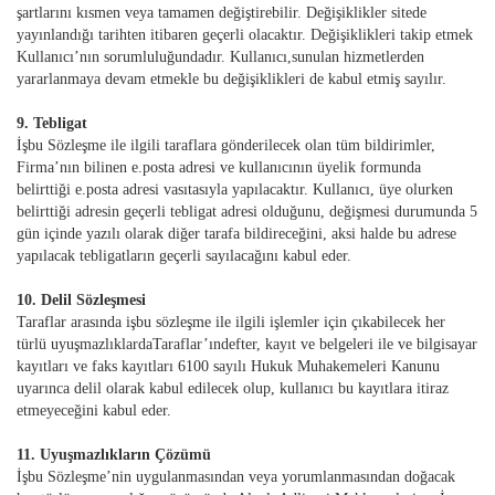
şartlarını kısmen veya tamamen değiştirebilir. Değişiklikler sitede
yayınlandığı tarihten itibaren geçerli olacaktır. Değişiklikleri takip etmek
Kullanıcı’nın sorumluluğundadır. Kullanıcı,sunulan hizmetlerden
yararlanmaya devam etmekle bu değişiklikleri de kabul etmiş sayılır.
9. Tebligat
İşbu Sözleşme ile ilgili taraflara gönderilecek olan tüm bildirimler,
Firma’nın bilinen e.posta adresi ve kullanıcının üyelik formunda
belirttiği e.posta adresi vasıtasıyla yapılacaktır. Kullanıcı, üye olurken
belirttiği adresin geçerli tebligat adresi olduğunu, değişmesi durumunda 5
gün içinde yazılı olarak diğer tarafa bildireceğini, aksi halde bu adrese
yapılacak tebligatların geçerli sayılacağını kabul eder.
10. Delil Sözleşmesi
Taraflar arasında işbu sözleşme ile ilgili işlemler için çıkabilecek her
türlü uyuşmazlıklardaTaraflar’ındefter, kayıt ve belgeleri ile ve bilgisayar
kayıtları ve faks kayıtları 6100 sayılı Hukuk Muhakemeleri Kanunu
uyarınca delil olarak kabul edilecek olup, kullanıcı bu kayıtlara itiraz
etmeyeceğini kabul eder.
11. Uyuşmazlıkların Çözümü
İşbu Sözleşme’nin uygulanmasından veya yorumlanmasından doğacak