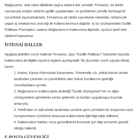
Mağazamız, web sitesi dâhilinde başka sitelere link verebilir. Firmamız, bu linkler
vasıtasıyla erişilen sitelerin gizlilik uygulamaları ve içeriklerine yönelik herhangi bir
sorumluluk taşımamaktadır. Firmamıza ait sitede yayınlanan reklamlar, reklamcılık
yapan iş ortaklarımız aracılığı ile kullanıcılarımıza dağıtılır. İş bu sözleşmedeki Gizlilik
Politikası Prensipleri, sadece Mağazamızın kullanımına ilişkindir, üçüncü taraf web
sitelerini kapsamaz.
İSTİSNAİ HALLER
Aşağıda belirtilen sınırlı hallerde Firmamız, işbu "Gizlilik Politikası" hükümleri dışında
kullanıcılara ait bilgileri üçüncü kişilere açıklayabilir. Bu durumlar sınırlı sayıda olmak
üzere;
1. Kanun, Kanun Hükmünde Kararname, Yönetmelik v.b. yetkili hukuki otorite
tarafından çıkarılan ve yürürlülükte olan hukuk kurallarının getirdiği
zorunluluklara uymak;
2. Mağazamızın kullanıcılarla akdettiği "Üyelik Sözleşmesi"'nin ve diğer
sözleşmelerin gereklerini yerine getirmek ve bunları uygulamaya koymak
amacıyla;
3. Yetkili idari ve adli otorite tarafından usulüne göre yürütülen bir araştırma veya
soruşturmanın yürütümü amacıyla kullanıcılarla ilgili bilgi talep edilmesi;
4. Kullanıcıların hakları veya güvenliklerini korumak için bilgi vermenin gerekli
olduğu hallerdir.
E-POSTA GÜVENLİĞİ