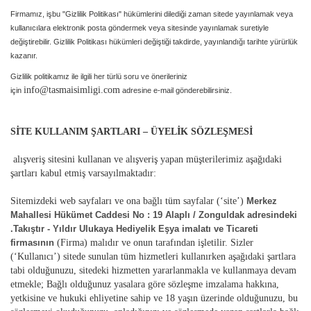
Firmamız, işbu "Gizlilik Politikası" hükümlerini dilediği zaman sitede yayınlamak veya
kullanıcılara elektronik posta göndermek veya sitesinde yayınlamak suretiyle
değiştirebilir. Gizlilik Politikası hükümleri değiştiği takdirde, yayınlandığı tarihte yürürlük
kazanır.
Gizlilik politikamız ile ilgili her türlü soru ve önerileriniz
info@tasmaisimligi.com
için
adresine e-mail gönderebilirsiniz.
SİTE KULLANIM ŞARTLARI – ÜYELİK SÖZLEŞMESİ
alışveriş sitesini kullanan ve alışveriş yapan müşterilerimiz aşağıdaki
şartları kabul etmiş varsayılmaktadır:
Sitemizdeki web sayfaları ve ona bağlı tüm sayfalar (‘site’)
Merkez
Mahallesi Hükümet Caddesi No : 19 Alaplı / Zonguldak adresindeki
.Takıştır - Yıldır Ulukaya Hediyelik Eşya imalatı ve Ticareti
firmasının
(Firma) malıdır ve onun tarafından işletilir. Sizler
(‘Kullanıcı’) sitede sunulan tüm hizmetleri kullanırken aşağıdaki şartlara
tabi olduğunuzu, sitedeki hizmetten yararlanmakla ve kullanmaya devam
etmekle; Bağlı olduğunuz yasalara göre sözleşme imzalama hakkına,
yetkisine ve hukuki ehliyetine sahip ve 18 yaşın üzerinde olduğunuzu, bu