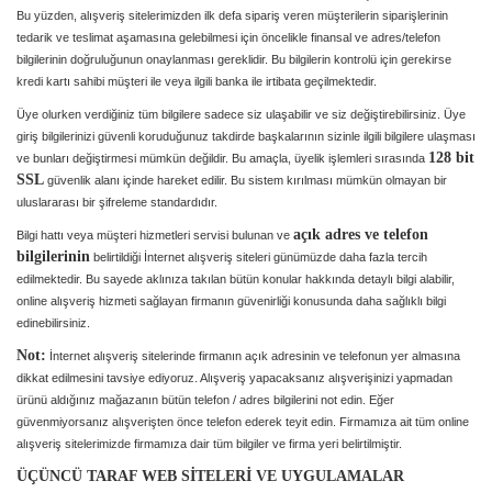
Bu yüzden, alışveriş sitelerimizden ilk defa sipariş veren müşterilerin siparişlerinin
tedarik ve teslimat aşamasına gelebilmesi için öncelikle finansal ve adres/telefon
bilgilerinin doğruluğunun onaylanması gereklidir. Bu bilgilerin kontrolü için gerekirse
kredi kartı sahibi müşteri ile veya ilgili banka ile irtibata geçilmektedir.
Üye olurken verdiğiniz tüm bilgilere sadece siz ulaşabilir ve siz değiştirebilirsiniz. Üye
giriş bilgilerinizi güvenli koruduğunuz takdirde başkalarının sizinle ilgili bilgilere ulaşması
128 bit
ve bunları değiştirmesi mümkün değildir. Bu amaçla, üyelik işlemleri sırasında
SSL
güvenlik alanı içinde hareket edilir. Bu sistem kırılması mümkün olmayan bir
uluslararası bir şifreleme standardıdır.
açık adres ve telefon
Bilgi hattı veya müşteri hizmetleri servisi bulunan ve
bilgilerinin
belirtildiği İnternet alışveriş siteleri günümüzde daha fazla tercih
edilmektedir. Bu sayede aklınıza takılan bütün konular hakkında detaylı bilgi alabilir,
online alışveriş hizmeti sağlayan firmanın güvenirliği konusunda daha sağlıklı bilgi
edinebilirsiniz.
Not:
İnternet alışveriş sitelerinde firmanın açık adresinin ve telefonun yer almasına
dikkat edilmesini tavsiye ediyoruz. Alışveriş yapacaksanız alışverişinizi yapmadan
ürünü aldığınız mağazanın bütün telefon / adres bilgilerini not edin. Eğer
güvenmiyorsanız alışverişten önce telefon ederek teyit edin. Firmamıza ait tüm online
alışveriş sitelerimizde firmamıza dair tüm bilgiler ve firma yeri belirtilmiştir.
ÜÇÜNCÜ TARAF WEB SİTELERİ VE UYGULAMALAR