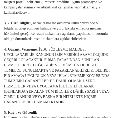
müşteri profili belirlemek, müşteri profiline uygun promosyon ve
kampanyalar sunmak ve istatistiksel çalışmalar yapmak amacıyla
kullanılabilecektir.
3.3. Gizli Bilgiler
, ancak resmi makamlarca usulü dairesinde bu
bilgilerin talep edilmesi halinde ve yürürlükteki emredici mevzuat
hükümleri gereğince resmi makamlara açıklama yapılmasının zorunlu
olduğu durumlarda resmi makamlara açıklanabilecektir.
4. Garanti Vermeme:
İŞBU SÖZLEŞME MADDESİ
UYGULANABİLİR KANUNUN İZİN VERDİĞİ AZAMİ ÖLÇÜDE
GEÇERLİ OLACAKTIR. FİRMA TARAFINDAN SUNULAN
HİZMETLER "OLDUĞU GİBİ” VE "MÜMKÜN OLDUĞU”
TEMELDE SUNULMAKTA VE PAZARLANABİLİRLİK, BELİRLİ
BİR AMACA UYGUNLUK VEYA İHLAL ETMEME KONUSUNDA
TÜM ZIMNİ GARANTİLER DE DÂHİL OLMAK ÜZERE
HİZMETLER VEYA UYGULAMA İLE İLGİLİ OLARAK
(BUNLARDA YER ALAN TÜM BİLGİLER DÂHİL) SARİH VEYA
ZIMNİ, KANUNİ VEYA BAŞKA BİR NİTELİKTE HİÇBİR
GARANTİDE BULUNMAMAKTADIR.
5. Kayıt ve Güvenlik
Kullanıcı, doğru, eksiksiz ve güncel kayıt bilgilerini vermek zorundadır.